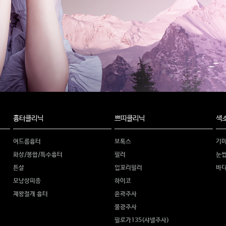
흉터클리닉
쁘띠클리닉
색
여드름흉터
보톡스
기미
화상/봉합/특수흉터
필러
눈썹
튼살
입꼬리필러
바디
모낭상피종
하이코
제왕절개 흉터
윤곽주사
물광주사
필로가135(샤넬주사)