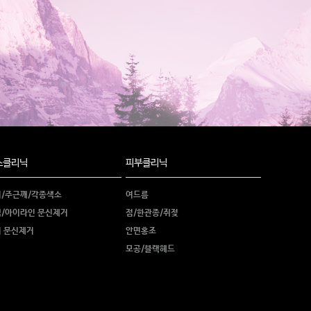
소클리닉
피부클리닉
/주근깨/각종색소
여드름
/아이라인 문신제거
점/한관종/쥐젖
 문신제거
안면홍조
모공/블랙헤드