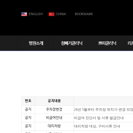
ENGLISH
CHINA
BOOKMARK
병원소개
점빼기클리닉
쁘띠클리닉
리
엘레슈소개
멀티플 점빼기
보톡스
더
└ 한관종,비립종
의료진소개
필러
물
└ 쥐젖,편평사마귀
장비소개
입술&입꼬리필러
연
└ 흑자,검버섯
엘레슈둘러보기
하이코(코실리프팅)
리
모낭상피종
언론속의엘레슈&영상
V컷 윤곽주사
스
피지샘증식증
진료시간&주차장안내
올리핏(이중턱제거)
기
번호
공지내용
고
엘
공지
주차장변경
24년 5월부터 주차장 위치가 변경 되
공지
비급여안내
비급여 진단서 및 서류 발급안내
공지
대리처방
대리처방 대상, 구비서류 안내