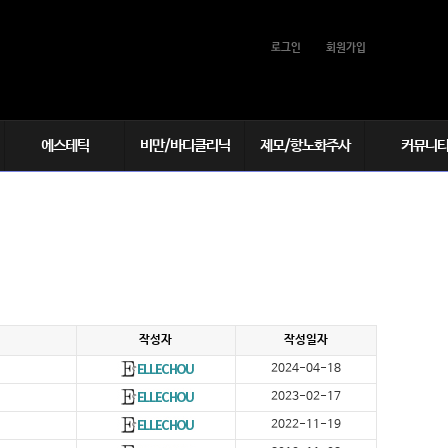
로그인
회원가입
에스테틱
비만/바디클리닉
제모/항노화주사
커뮤니
1:1맞춤케어
THE 빨간주사(비만)
여성/남성제모
리얼스토리
아쿠아필
바디보톡스
항노화주사
전후사진
└ 글루타치온(백옥)
포어필(아피니트)
다한증
스타와함께
└ 하이코민주사
알라딘필
비만약물치료
감사합니다♡
└ 태반주사
LDM
탈모약물치료
└ 비타민주사
└ 비타민D주사
작성자
작성일자
2024-04-18
2023-02-17
2022-11-19