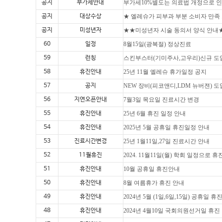
공지
부가세안내
부가세10%별도는 의료법 개정으로 인
공지
대상수상
★ 엘레슈가 피부과 부분 소비자 만족
공지
미성년자
★★미성년자 시술 동의서 양식 안내
60
일정
8월15일(광복절) 정상진료
59
런칭
스킨부스터(기미주사,고우리)신규 도
58
휴진안내
25년 11월 엘레슈 휴가일정 공지
57
공지
NEW 장비(피코앤디,LDM 뉴버젼) 도
56
지연오픈안내
7월3일 목요일 진료시간 변경
55
휴진안내
25년 6월 휴진 일정 안내
54
휴진안내
2025년 5월 공휴일 휴진일정 안내
53
진료시간변경
25년 1월11일,27일 진료시간 안내
52
11월휴진
2024. 11월11일(월) 학회 일정으로 휴
51
휴진안내
10월 공휴일 휴진안내
50
휴진안내
8월 여름휴가 휴진 안내
49
휴진안내
2024년 5월 (1일,6일,15일) 공휴일 휴
48
휴진안내
2024년 4월10일 국회의원선거일 휴진