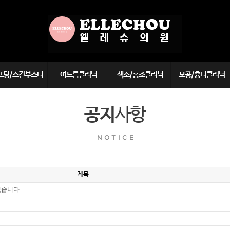
프팅/스킨부스터
여드름클리닉
색소/홍조클리닉
모공/흉터클리닉
블로
여드름
기미/주근깨/각종색소
모공/블랙헤드
공지
사항
광주사(뉴아티)
알레그로 레이저
난치성 색소
여드름흉터
└ 모반/반점
어주사(PDRN)
LDM
화상/봉합/특수흉터
└ 멜라닌세포증
쥬란힐러
알라딘필
NOTICE
튼살
└ 군집성흑자증
킨보톡스
제왕절개 흉터
└ 선천성 색소
미주사
안면홍조
제목
우리(액상PCL)
반영구 문신제거
라비에 리투오
었습니다.
바디 문신제거