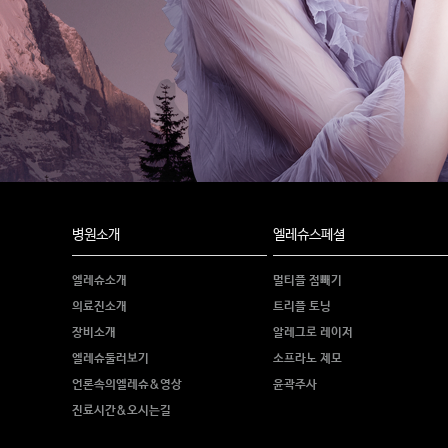
병원소개
엘레슈스페셜
엘레슈소개
멀티플 점빼기
의료진소개
트리플 토닝
장비소개
알레그로 레이저
엘레슈둘러보기
소프라노 제모
언론속의엘레슈&영상
윤곽주사
진료시간&오시는길